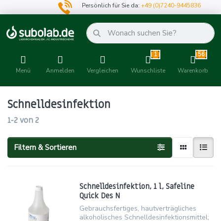
Persönlich für Sie da:
+49 (0)7240-9445836
1
56
Menü
Anmelden
Vergleichen
Wunschliste
Warenkorb
Schnelldesinfektion
1-2
von
2
Filtern & Sortieren
Schnelldesinfektion, 1 l, Safeline
Quick Des N
Gebrauchsfertiges, hautverträgliches
alkoholisches Schnelldesinfektionsmittel;