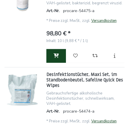
VAH-gelistet, bakterizid, begrenzt viruzid.
Art.-Nr.
procare-54475-a
*
Preise zzgl. MwSt., zzgl.
Versandkosten
98,80 € *
Inhalt: 10 l (9,88 € * / 1 l)
Desinfektionstücher, Maxi Set, im
Standbodenbeutel, Safeline Quick Des
Wipes
Gebrauchsfertige alkoholische
Desinfektionstücher, schnellwirksam,
VAH-gelistet.
Art.-Nr.
procare-54474-a
*
Preise zzgl. MwSt., zzgl.
Versandkosten