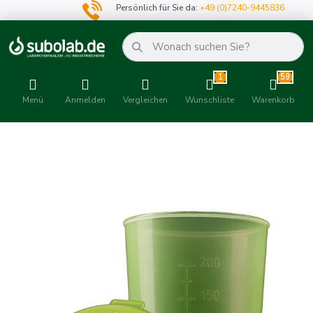
Persönlich für Sie da:
+49 (0)7240-9445836
1
59
Menü
Anmelden
Vergleichen
Wunschliste
Warenkorb