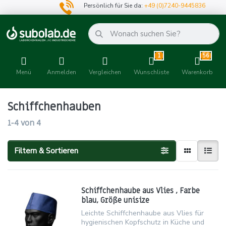
Persönlich für Sie da:
+49 (0)7240-9445836
1
56
Menü
Anmelden
Vergleichen
Wunschliste
Warenkorb
Schiffchenhauben
1-4
von
4
Filtern & Sortieren
Schiffchenhaube aus Vlies , Farbe
blau, Größe unisize
Leichte Schiffchenhaube aus Vlies für
hygienischen Kopfschutz in Küche und