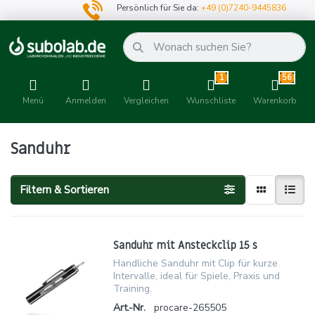
Persönlich für Sie da:
+49 (0)7240-9445836
1
56
Menü
Anmelden
Vergleichen
Wunschliste
Warenkorb
Sanduhr
Filtern & Sortieren
Sanduhr mit Ansteckclip 15 s
Handliche Sanduhr mit Clip für kurze
Intervalle, ideal für Spiele, Praxis und
Training.
Art.-Nr.
procare-265505