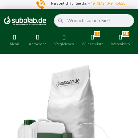
Persönlich für Sie da:
+49 (0)7240-9445836
1
56
Menü
Anmelden
Vergleichen
Wunschliste
Warenkorb