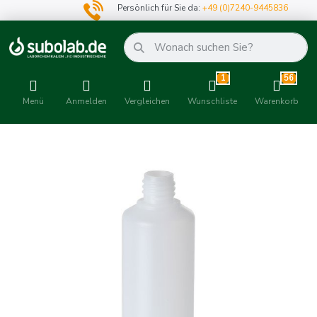
Persönlich für Sie da:
+49 (0)7240-9445836
1
56
Menü
Anmelden
Vergleichen
Wunschliste
Warenkorb