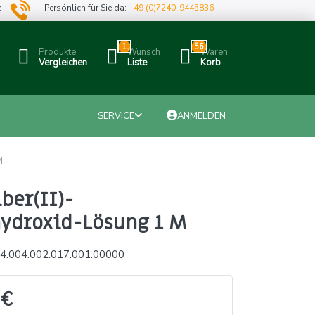
e
Persönlich für Sie da:
+49 (0)7240-9445836
1
56
Produkte
Wunsch
Waren
Vergleichen
Liste
Korb
SERVICE
ANMELDEN
M
ber(II)-
ydroxid-Lösung 1 M
4.004.002.017.001.00000
 €