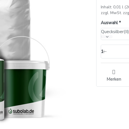
Inhalt: 0,01 l (2
zzgl. MwSt. zzg
Auswahl
Quecksilber(I
1
Merken