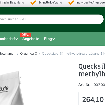
infache Bezahlung
Schnelle Lieferung
Individuelle Angebot
DEAL
borbedarf
Angebote
Blog
ndelsnamen
Organica Q
Quecksilber(II)-methylhydroxid-Lösung 1 
Quecksil
methylh
Art.-Nr.
002.00
264,10