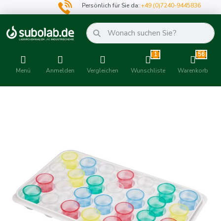
Persönlich für Sie da:
+49 (0)7240-9445836
1
56
Menü
Anmelden
Vergleichen
Wunschliste
Warenkorb