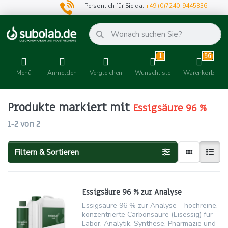
Persönlich für Sie da:
+49 (0)7240-9445836
1
56
Menü
Anmelden
Vergleichen
Wunschliste
Warenkorb
Produkte markiert mit
Essigsäure 96 %
1-2
von
2
Filtern & Sortieren
Essigsäure 96 % zur Analyse
Essigsäure 96 % zur Analyse – hochreine,
konzentrierte Carbonsäure (Eisessig) für
Labor, Analytik, Synthese, Pharmazie und