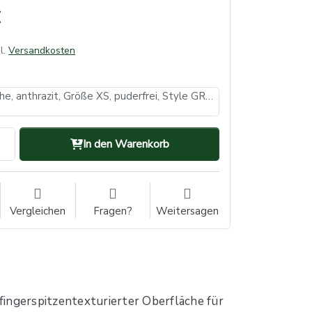
l.
Versandkosten
Nitrilhandschuhe, anthrazit, Größe XS, puderfrei, Style GRAPHITE by Ampri (VE: 10, Inhalt: 100 Stück)
In den Warenkorb
Vergleichen
Fragen?
Weitersagen
fingerspitzentexturierter Oberfläche für