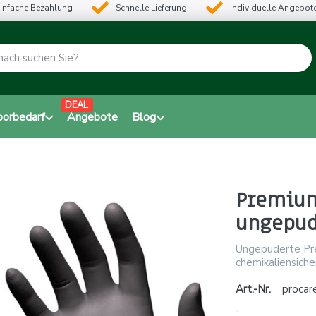
infache Bezahlung
Schnelle Lieferung
Individuelle Angebot
DEAL
borbedarf
Angebote
Blog
Premium
ungepud
Ungepuderte Prem
chemikaliensiche
Art.-Nr.
procar