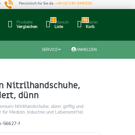
e
Persönlich für Sie da:
+49 (0)7240-9445836
1
56
Produkte
Wunsch
Waren
Vergleichen
Liste
Korb
SERVICE
ANMELDEN
 Nitrilhandschuhe,
ert, dünn
ium-Nitrilhandschuhe, dünn, griffig und
r für Medizin, Industrie und Lebensmittel.
e-56627-f