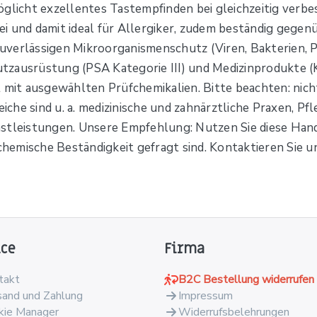
glicht exzellentes Tastempfinden bei gleichzeitig verbes
rei und damit ideal für Allergiker, zudem beständig gege
uverlässigen Mikroorganismenschutz (Viren, Bakterien, 
zausrüstung (PSA Kategorie III) und Medizinprodukte (K
mit ausgewählten Prüfchemikalien. Bitte beachten: nicht s
he sind u. a. medizinische und zahnärztliche Praxen, Pfl
nstleistungen. Unsere Empfehlung: Nutzen Sie diese Ha
emische Beständigkeit gefragt sind. Kontaktieren Sie u
ice
Firma
takt
B2C Bestellung widerrufen
sand und Zahlung
Impressum
kie Manager
Widerrufsbelehrungen