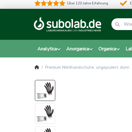
Über 120 Jahre Erfahrung
E
Analytica
Anorganica
Organica
La
Premium Nitrilhandschuhe, ungepudert, dünn