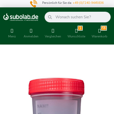
Persönlich für Sie da:
+49 (0)7240-9445836
1
56
Menü
Anmelden
Vergleichen
Wunschliste
Warenkorb