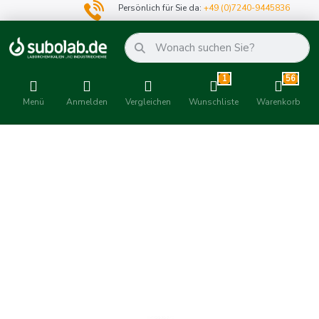
Persönlich für Sie da:
+49 (0)7240-9445836
1
56
Menü
Anmelden
Vergleichen
Wunschliste
Warenkorb