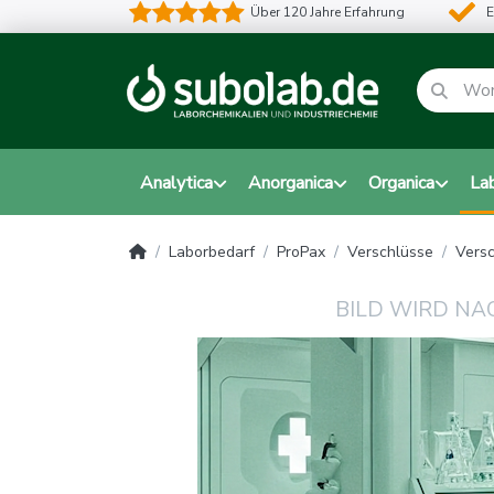
Über 120 Jahre Erfahrung
E
Analytica
Anorganica
Organica
La
Laborbedarf
ProPax
Verschlüsse
Versc