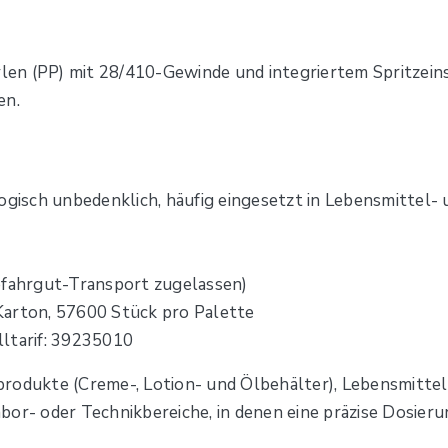
n (PP) mit 28/410-Gewinde und integriertem Spritzeinsa
en.
logisch unbedenklich, häufig eingesetzt in Lebensmitte
efahrgut-Transport zugelassen)
Karton, 57600 Stück pro Palette
lltarif: 39235010
produkte (Creme-, Lotion- und Ölbehälter), Lebensmitte
or- oder Technikbereiche, in denen eine präzise Dosierun