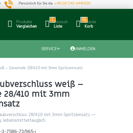
e
Persönlich für Sie da:
+49 (0)7240-9445836
1
56
Produkte
Wunsch
Waren
Vergleichen
Liste
Korb
SERVICE
ANMELDEN
iß – Gewinde 28/410 mit 3mm Spritzeinsatz
aubverschluss weiß –
 28/410 mit 3mm
nsatz
ubverschluss 28/410 mit 3mm Spritzeinsatz —
, lebensmitteltauglich
-3-7586-73/965-j