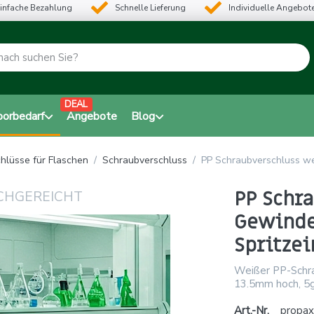
infache Bezahlung
Schnelle Lieferung
Individuelle Angebot
DEAL
borbedarf
Angebote
Blog
hlüsse für Flaschen
Schraubverschluss
PP Schraubverschluss we
PP Schr
Gewinde
Spritzei
Weißer PP-Schra
13.5mm hoch, 5g
Art.-Nr.
propax