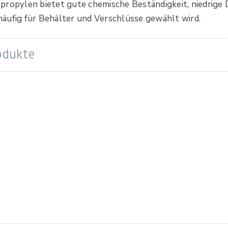
ropylen bietet gute chemische Beständigkeit, niedrige D
äufig für Behälter und Verschlüsse gewählt wird.
odukte
80