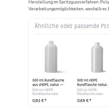
Herstellung im Spritzgussverfahren: Polyp
Verarbeitungsmöglichkeiten, weshalb es h
Ähnliche oder passende Pr
500 ml Rundflasche
500 ml HDPE
aus rHDPE, natur —
Rundflasche natur,
Gewinde 28/410 (35 g)
Gewinde 28/410,
500 ml rHDPE
500 ml HDPE-
Rundschulter (35 g)
Rundflasche natur,
Rundflasche natur,
Gewinde 28/410, 35 g,
28/410 Gewinde,
0,81 € *
0,69 € *
180 Stück/Karton
Rundschulter, 35 g, 1
St./Karton