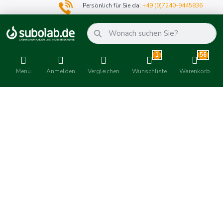
Persönlich für Sie da:
+49 (0)7240-9445836
1
56
Menü
Anmelden
Vergleichen
Wunschliste
Warenkorb