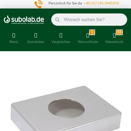
Persönlich für Sie da:
+49 (0)7240-9445836
1
56
Menü
Anmelden
Vergleichen
Wunschliste
Warenkorb