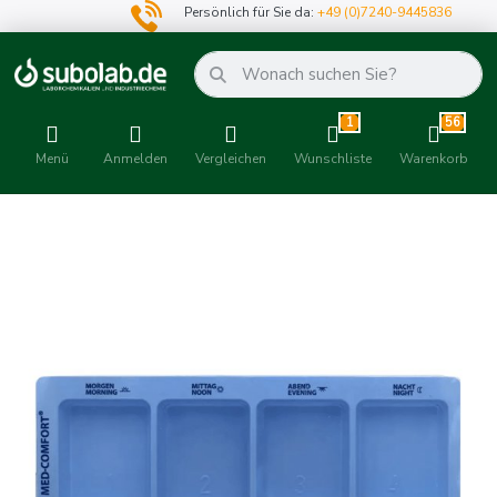
Persönlich für Sie da:
+49 (0)7240-9445836
1
56
Menü
Anmelden
Vergleichen
Wunschliste
Warenkorb