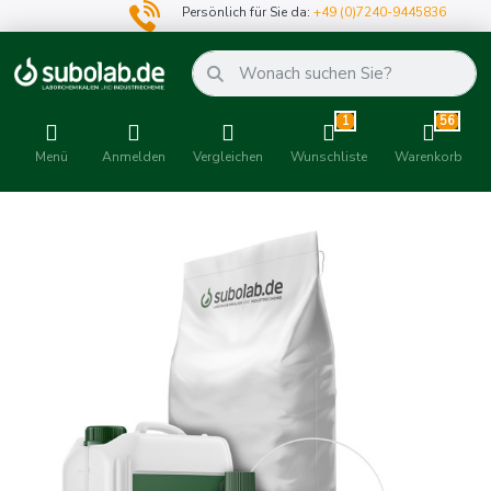
Persönlich für Sie da:
+49 (0)7240-9445836
1
56
Menü
Anmelden
Vergleichen
Wunschliste
Warenkorb