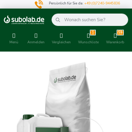
Persönlich für Sie da:
+49 (0)7240-9445836
1
59
Menü
Anmelden
Vergleichen
Wunschliste
Warenkorb