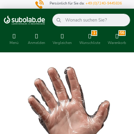
Persönlich für Sie da:
+49 (0)7240-9445836
1
56
Menü
Anmelden
Vergleichen
Wunschliste
Warenkorb