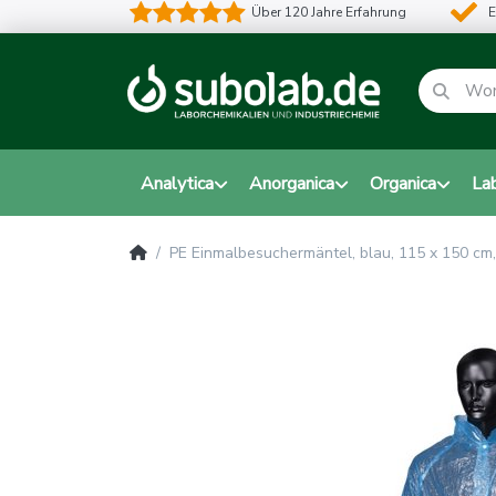
Über 120 Jahre Erfahrung
E
Analytica
Anorganica
Organica
La
PE Einmalbesuchermäntel, blau, 115 x 150 cm