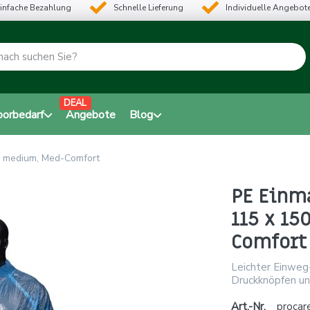
infache Bezahlung
Schnelle Lieferung
Individuelle Angebot
DEAL
borbedarf
Angebote
Blog
, medium, Med-Comfort
PE Einm
115 x 1
Comfort
Leichter Einweg
Druckknöpfen und
Art.-Nr.
procar