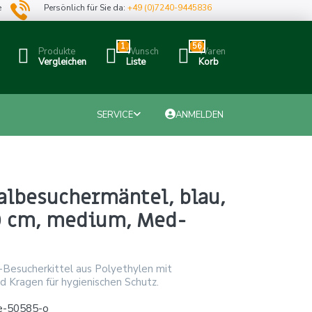
e
Persönlich für Sie da:
+49 (0)7240-9445836
1
56
Produkte
Wunsch
Waren
Vergleichen
Liste
Korb
SERVICE
ANMELDEN
albesuchermäntel, blau,
50 cm, medium, Med-
-Besucherkittel aus Polyethylen mit
 Kragen für hygienischen Schutz.
e-50585-o