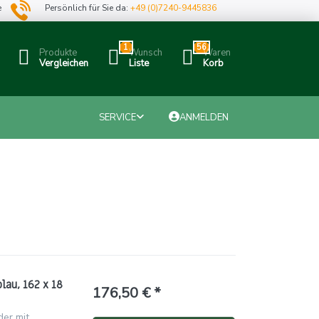
e
Persönlich für Sie da:
+49 (0)7240-9445836
1
56
Produkte
Wunsch
Waren
Vergleichen
Liste
Korb
SERVICE
ANMELDEN
au, 162 x 18
176,50 € *
der mit