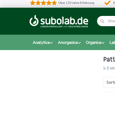
Über 120 Jahre Erfahrung
E
Analytica
Anorganica
Organica
La
Pat
1-3
vo
Sort