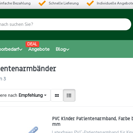
infache Bezahlung
Schnelle Lieferung
Individuelle Angebot
DEAL
borbedarf
Angebote
Blog
ientenarmbänder
n
3
iere nach
Empfehlung
PVC Kinder Patientenarmband, Farbe bl
mm
Latexfreies PVC-Patientenarmband für Kin