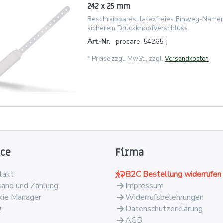
242 x 25 mm
Beschreibbares, latexfreies Einweg-Name
sicherem Druckknopfverschluss.
Art.-Nr.
procare-54265-j
*
Preise zzgl. MwSt., zzgl.
Versandkosten
ice
Firma
takt
B2C Bestellung widerrufen
sand und Zahlung
Impressum
kie Manager
Widerrufsbelehrungen
Q
Datenschutzerklärung
AGB