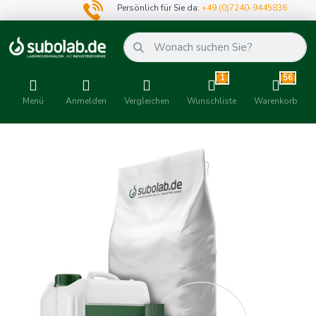
Persönlich für Sie da:
+49 (0)7240-9445836
1
56
Menü
Anmelden
Vergleichen
Wunschliste
Warenkorb