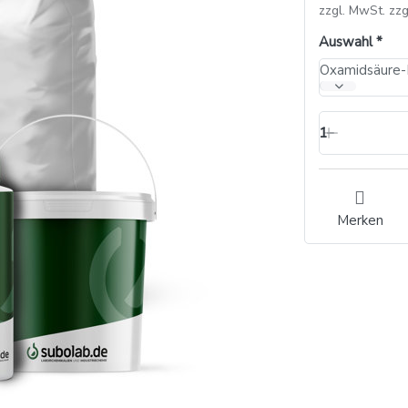
zzgl. MwSt. zzg
Auswahl
Oxamidsäure-N
1
Merken