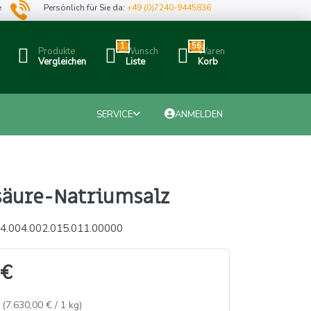
e
Persönlich für Sie da:
+49 (0)7240-9445836
1
56
Produkte
Wunsch
Waren
Vergleichen
Liste
Korb
SERVICE
ANMELDEN
äure-Natriumsalz
4.004.002.015.011.00000
 €
 (7.630,00 € / 1 kg)