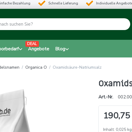
infache Bezahlung
Schnelle Lieferung
Individuelle Angebot
DEAL
borbedarf
Angebote
Blog
ndelsnamen
Organica O
Oxamidsäure-Natriumsalz
Oxamids
Art.-Nr.
002.00
190,75
Inhalt: 0,025 kg