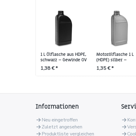
1 L Ölflasche aus HDPE,
Motorölflasche 1 L
schwarz – Gewinde OV
(HDPE) silber –
38
Gewinde OV 38
1,38 € *
1,35 € *
Informationen
Serv
Neu eingetroffen
Kon
Zuletzt angesehen
Ver
Produktliste vergleichen
Coo