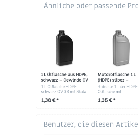
Ähnliche oder passende Pr
1 L Ölflasche aus HDPE,
Motorölflasche 1 L
schwarz – Gewinde OV
(HDPE) silber –
38
Gewinde OV 38
1 L Ölflasche HDPE
Robuste 1‑Liter HDPE
schwarz OV 38 mit Skala
Ölflasche mit
und Sichtstreifen
Sichtstreifen, Skala un
1,38 € *
1,35 € *
OV38-Gewinde.
Benutzer, die diesen Artik