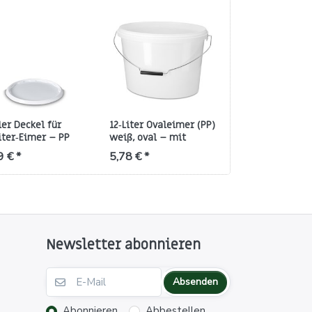
ler Deckel für
12‑Liter Ovaleimer (PP)
iter‑Eimer – PP
weiß, oval – mit
ß, Prellverschluss
Metallbügel
9 € *
5,78 € *
Newsletter abonnieren
Absenden
Abonnieren
Abbestellen