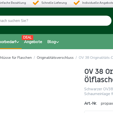
infache Bezahlung
Schnelle Lieferung
Individuelle Angebot
DEAL
borbedarf
Angebote
Blog
hlüsse für Flaschen
Originalitätsverschluss
OV 38 Originalitäts-
OV 38 Or
Ölflasch
Schwarzer OV38 
Schaumeinlage f
Art.-Nr.
propax