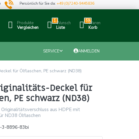
e
Persönlich für Sie da:
+49 (0)7240-9445836
1
59
Produkte
Wunsch
Waren
Vergleichen
Liste
Korb
SERVICE
ANMELDEN
Deckel für Ölflaschen, PE schwarz (ND38)
iginalitäts-Deckel für
en, PE schwarz (ND38)
Originalitätsverschluss aus HDPE mit
ür ND38 Ölflaschen
-3-8896-83bi