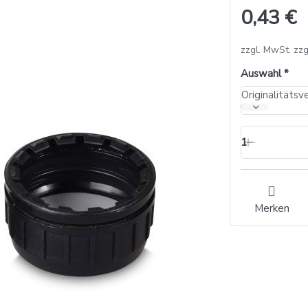
0,43 €
zzgl. MwSt. zzg
Auswahl
Originalitäts
1
Merken