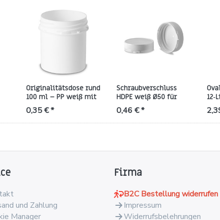
Originalitätsdose rund
Schraubverschluss
Ova
100 ml – PP weiß mit
HDPE weiß Ø50 für
12‑L
ND50-Gewinde
Dosen (OV50)
wei
0,35 € *
0,46 € *
2,3
ice
Firma
takt
B2C Bestellung widerrufen
sand und Zahlung
Impressum
kie Manager
Widerrufsbelehrungen