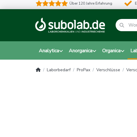
Über 120 Jahre Erfahrung
E
Analytica
Anorganica
Organica
La
Laborbedarf
ProPax
Verschlüsse
Versc