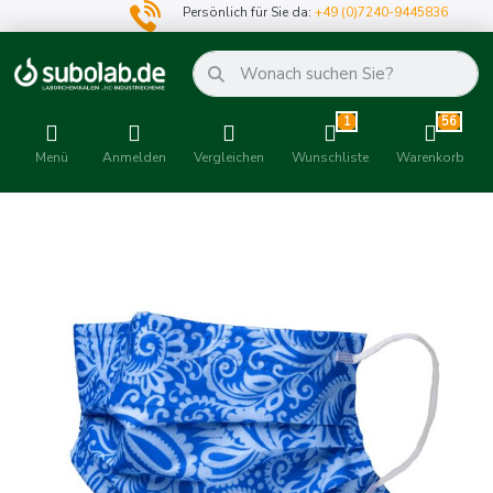
Persönlich für Sie da:
+49 (0)7240-9445836
1
56
Menü
Anmelden
Vergleichen
Wunschliste
Warenkorb