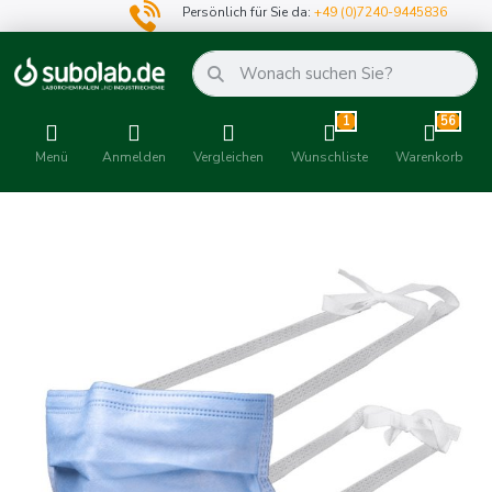
Persönlich für Sie da:
+49 (0)7240-9445836
1
56
Menü
Anmelden
Vergleichen
Wunschliste
Warenkorb