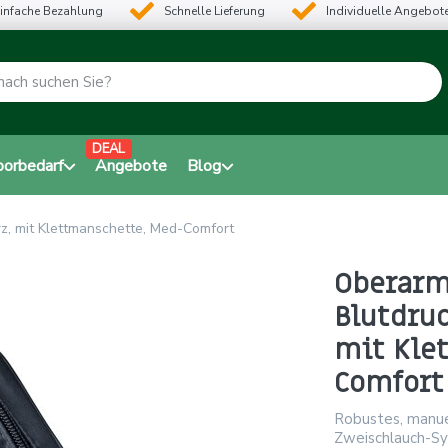
infache Bezahlung
Schnelle Lieferung
Individuelle Angebot
DEAL
borbedarf
Angebote
Blog
z, mit Klettmanschette, Med-Comfort
Oberarm
Blutdru
mit Kle
Comfort
Robustes, manue
Zweischlauch-Sys