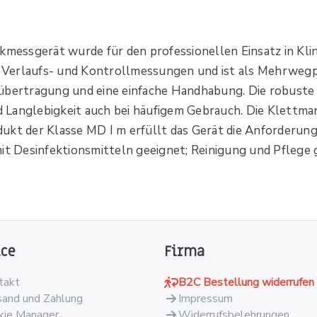
ssgerät wurde für den professionellen Einsatz in Klinik
ür Verlaufs- und Kontrollmessungen und ist als Mehrweg
kübertragung und eine einfache Handhabung. Die robust
 Langlebigkeit auch bei häufigem Gebrauch. Die Klettma
ukt der Klasse MD I m erfüllt das Gerät die Anforderun
mit Desinfektionsmitteln geeignet; Reinigung und Pflege
ice
Firma
takt
B2C Bestellung widerrufen
sand und Zahlung
Impressum
kie Manager
Widerrufsbelehrungen