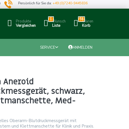
e
Persönlich für Sie da:
+49 (0)7240-9445836
1
56
Produkte
Wunsch
Waren
Vergleichen
Liste
Korb
SERVICE
ANMELDEN
 Aneroid
ckmessgerät, schwarz,
ttmanschette, Med-
lles Oberarm-Blutdruckmessgerät mit
tem und Klettmanschette für Klinik und Praxis.