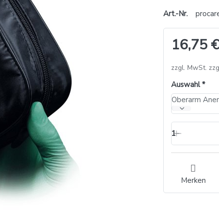
Art.-Nr.
procar
16,75 €
zzgl. MwSt. zzg
Auswahl
1
Merken