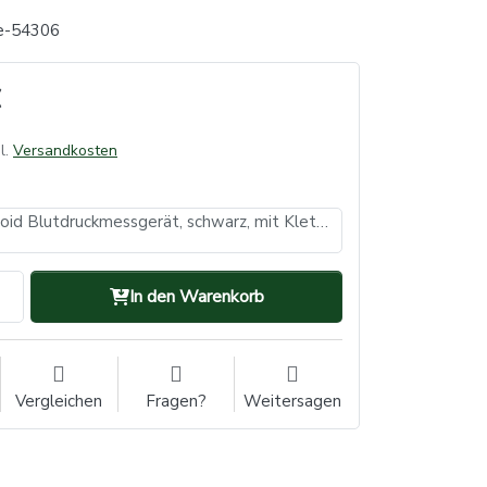
e-54306
l.
Versandkosten
Oberarm Aneroid Blutdruckmessgerät, schwarz, mit Klettmanschette, Med-Comfort (VE: 1, Inhalt: 1 Stück)
In den Warenkorb
Vergleichen
Fragen?
Weitersagen