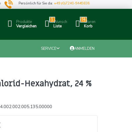
e
Persönlich für Sie da:
+49 (0)7240-9445836
1
56
Produkte
Wunsch
Waren
Vergleichen
Liste
Korb
SERVICE
ANMELDEN
lorid-Hexahydrat, 24 %
4.002.002.005.135.00000