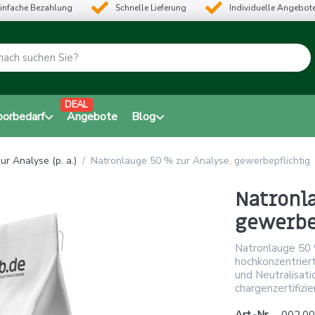
infache Bezahlung
Schnelle Lieferung
Individuelle Angebot
DEAL
borbedarf
Angebote
Blog
ur Analyse (p. a.)
Natronlauge 50 % zur Analyse, gewerbepflichtig
Natronla
gewerbe
Natronlauge 50 
hochkonzentriert
und Neutralisati
chargenzertifizie