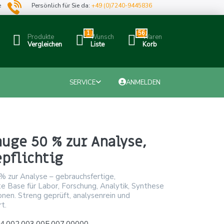
e
Persönlich für Sie da:
+49 (0)7240-9445836
1
56
Produkte
Wunsch
Waren
Vergleichen
Liste
Korb
SERVICE
ANMELDEN
uge 50 % zur Analyse,
pflichtig
% zur Analyse – gebrauchsfertige,
e Base für Labor, Forschung, Analytik, Synthese
onen. Streng geprüft, analysenrein und
rt.