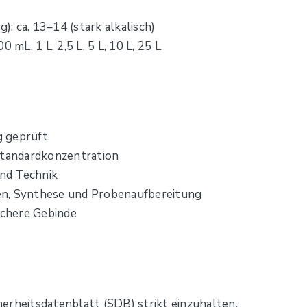
 ca. 13–14 (stark alkalisch)
 mL, 1 L, 2,5 L, 5 L, 10 L, 25 L
g geprüft
Standardkonzentration
und Technik
onen, Synthese und Probenaufbereitung
ichere Gebinde
erheitsdatenblatt (SDB) strikt einzuhalten.