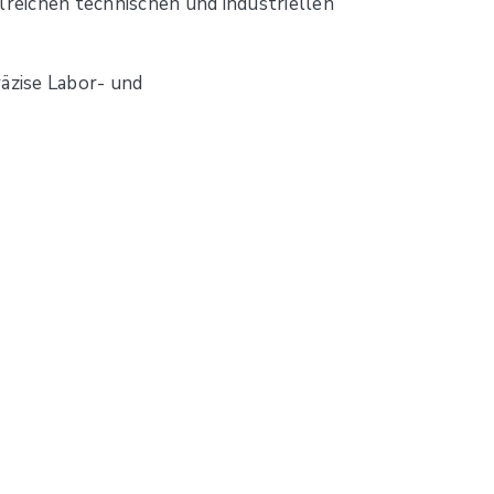
lreichen technischen und industriellen
räzise Labor- und