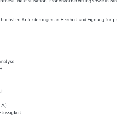
ynthese, Neutralisation, Probenvorbereitung sowie in zah
ht höchsten Anforderungen an Reinheit und Eignung für p
Analyse
OH
g)
 A.)
Flüssigkeit