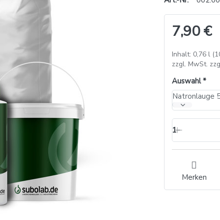
Art.-Nr.
002.00
7,90 €
Inhalt: 0,76 l (1
zzgl. MwSt. zzg
Auswahl
Natronlauge 5
1
Merken