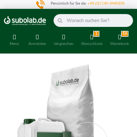
Persönlich für Sie da:
+49 (0)7240-9445836
1
59
Menü
Anmelden
Vergleichen
Wunschliste
Warenkorb