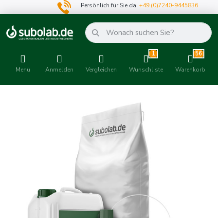
Persönlich für Sie da:
+49 (0)7240-9445836
1
56
Menü
Anmelden
Vergleichen
Wunschliste
Warenkorb