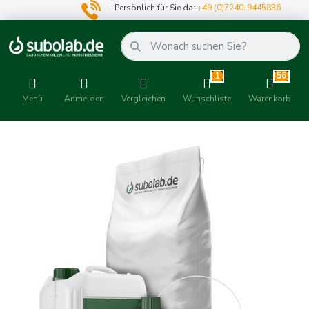
Persönlich für Sie da:
+49 (0)7240-9445836
1
56
Menü
Anmelden
Vergleichen
Wunschliste
Warenkorb