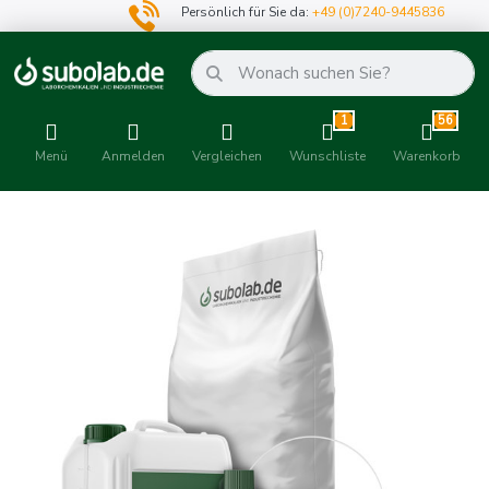
Persönlich für Sie da:
+49 (0)7240-9445836
1
56
Menü
Anmelden
Vergleichen
Wunschliste
Warenkorb