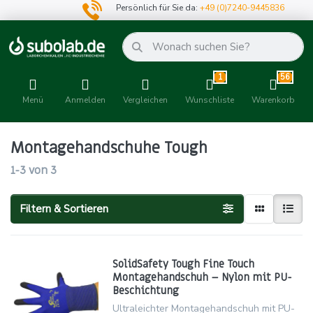
Persönlich für Sie da:
+49 (0)7240-9445836
1
56
Menü
Anmelden
Vergleichen
Wunschliste
Warenkorb
Montagehandschuhe Tough
1-3
von
3
Filtern & Sortieren
SolidSafety Tough Fine Touch
Montagehandschuh – Nylon mit PU-
Beschichtung
Ultraleichter Montagehandschuh mit PU-