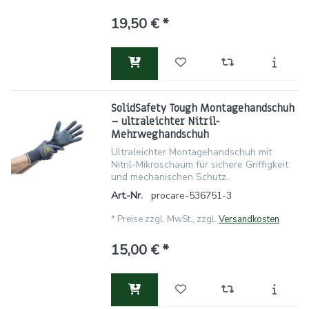
19,50 € *
SolidSafety Tough Montagehandschuh
– ultraleichter Nitril-
Mehrweghandschuh
Ultraleichter Montagehandschuh mit
Nitril-Mikroschaum für sichere Griffigkeit
und mechanischen Schutz.
Art.-Nr.
procare-536751-3
*
Preise zzgl. MwSt., zzgl.
Versandkosten
15,00 € *