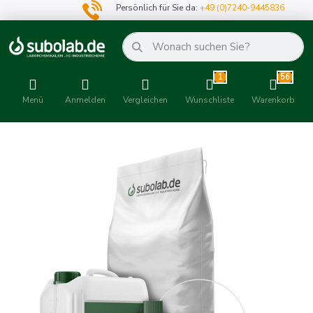
Persönlich für Sie da:
+49 (0)7240-9445836
1
56
Menü
Anmelden
Vergleichen
Wunschliste
Warenkorb