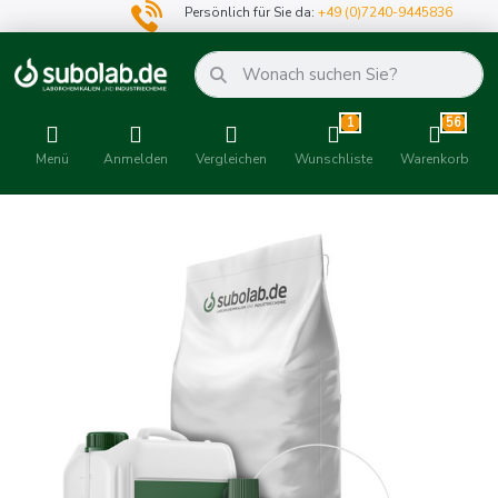
Persönlich für Sie da:
+49 (0)7240-9445836
1
56
Menü
Anmelden
Vergleichen
Wunschliste
Warenkorb