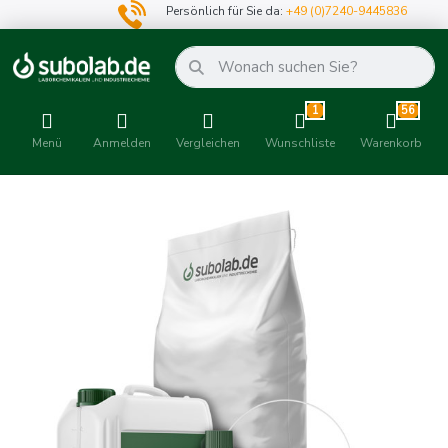
Persönlich für Sie da:
+49 (0)7240-9445836
1
56
Menü
Anmelden
Vergleichen
Wunschliste
Warenkorb