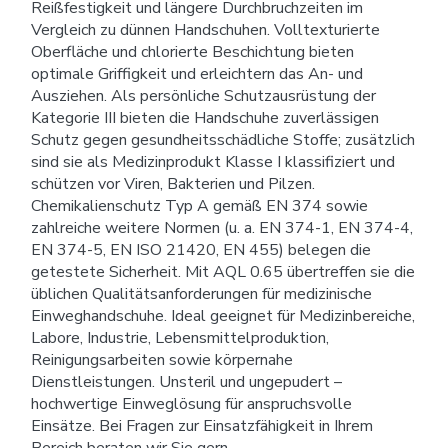
Reißfestigkeit und längere Durchbruchzeiten im
Vergleich zu dünnen Handschuhen. Volltexturierte
Oberfläche und chlorierte Beschichtung bieten
optimale Griffigkeit und erleichtern das An- und
Ausziehen. Als persönliche Schutzausrüstung der
Kategorie III bieten die Handschuhe zuverlässigen
Schutz gegen gesundheitsschädliche Stoffe; zusätzlich
sind sie als Medizinprodukt Klasse I klassifiziert und
schützen vor Viren, Bakterien und Pilzen.
Chemikalienschutz Typ A gemäß EN 374 sowie
zahlreiche weitere Normen (u. a. EN 374-1, EN 374-4,
EN 374-5, EN ISO 21420, EN 455) belegen die
getestete Sicherheit. Mit AQL 0.65 übertreffen sie die
üblichen Qualitätsanforderungen für medizinische
Einweghandschuhe. Ideal geeignet für Medizinbereiche,
Labore, Industrie, Lebensmittelproduktion,
Reinigungsarbeiten sowie körpernahe
Dienstleistungen. Unsteril und ungepudert –
hochwertige Einweglösung für anspruchsvolle
Einsätze. Bei Fragen zur Einsatzfähigkeit in Ihrem
Bereich beraten wir Sie gern.