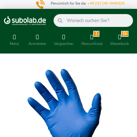
Persönlich für Sie da:
+49 (0)7240-9445836
1
56
Menü
Anmelden
Vergleichen
Wunschliste
Warenkorb