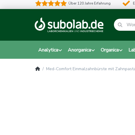
Über 120 Jahre Erfahrung
E
Analytica
Anorganica
Organica
La
Med-Comfort Einmalzahnbürste mit Zahnpast