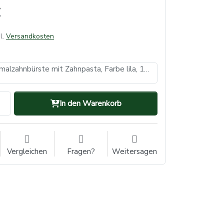
l.
Versandkosten
Dental PS Einmalzahnbürste mit Zahnpasta, Farbe lila, 15 x 2,6 cm, Med-Comfort (VE: 10, Inhalt: 100 Stück)
In den Warenkorb
Vergleichen
Fragen?
Weitersagen