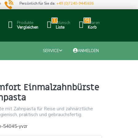
e
Persönlich für Sie da:
+49 (0)7240-9445836
1
56
Produkte
Wunsch
Waren
Vergleichen
Liste
Korb
SERVICE
ANMELDEN
fort Einmalzahnbürste
npasta
e mit Zahnpasta für Reise und zahnärztliche
enisch, praktisch und gebrauchsfertig.
e-54045-yvzr