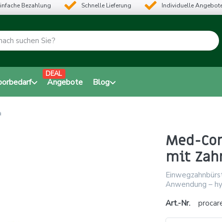
infache Bezahlung
Schnelle Lieferung
Individuelle Angebot
DEAL
borbedarf
Angebote
Blog
a
Med-Com
mit Zah
Einwegzahnbürst
Anwendung – hygi
Art.-Nr.
procar