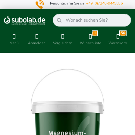
Persönlich für Sie da:
+49 (0)7240-9445836
1
56
Menü
Anmelden
Vergleichen
Wunschliste
Warenkorb