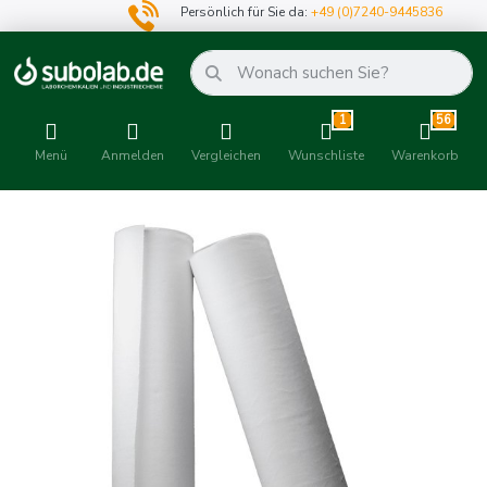
Persönlich für Sie da:
+49 (0)7240-9445836
1
56
Menü
Anmelden
Vergleichen
Wunschliste
Warenkorb