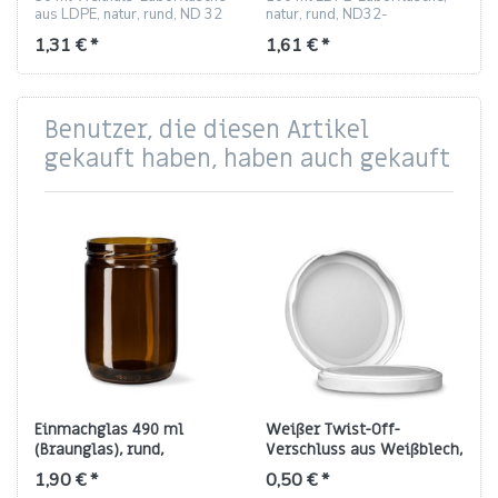
aus LDPE, natur, rund, ND 32
natur, rund, ND32-
– transparent, quetschbar,
Weithalsgewinde, drückbar,
1,31 € *
1,61 € *
ideal für Proben und
durchsichtig, ideal für Proben.
Aufbewahrung.
Benutzer, die diesen Artikel
gekauft haben, haben auch gekauft
Einmachglas 490 ml
Weißer Twist-Off-
(Braunglas), rund,
Verschluss aus Weißblech,
Gewinde TO‑82
Gewinde TO 82
1,90 € *
0,50 € *