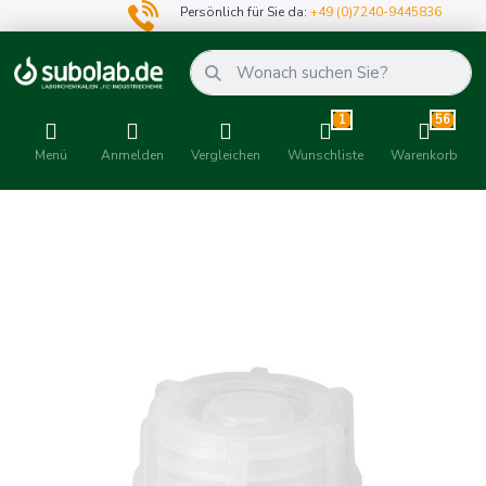
Persönlich für Sie da:
+49 (0)7240-9445836
1
56
Menü
Anmelden
Vergleichen
Wunschliste
Warenkorb