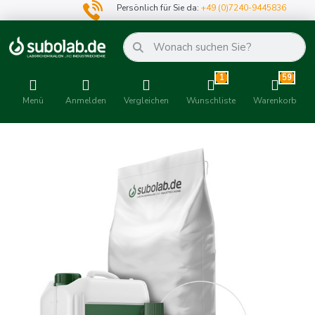
Persönlich für Sie da:
+49 (0)7240-9445836
1
59
Menü
Anmelden
Vergleichen
Wunschliste
Warenkorb