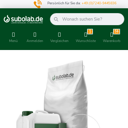
Persönlich für Sie da:
+49 (0)7240-9445836
1
56
Menü
Anmelden
Vergleichen
Wunschliste
Warenkorb