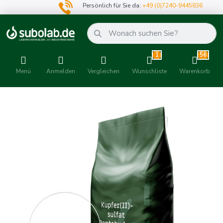
Persönlich für Sie da:
+49 (0)7240-9445836
1
56
Menü
Anmelden
Vergleichen
Wunschliste
Warenkorb