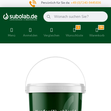
Persönlich für Sie da:
+49 (0)7240-9445836
1
56
Menü
Anmelden
Vergleichen
Wunschliste
Warenkorb