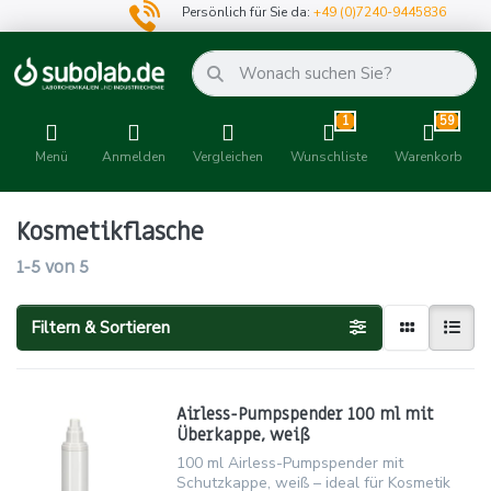
Persönlich für Sie da:
+49 (0)7240-9445836
1
59
Menü
Anmelden
Vergleichen
Wunschliste
Warenkorb
Kosmetikflasche
1-5
von
5
Filtern & Sortieren
Airless-Pumpspender 100 ml mit
Überkappe, weiß
100 ml Airless-Pumpspender mit
Schutzkappe, weiß – ideal für Kosmetik