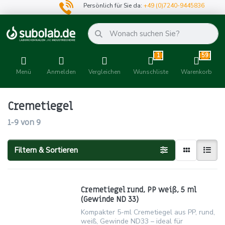
Persönlich für Sie da:
+49 (0)7240-9445836
1
59
Menü
Anmelden
Vergleichen
Wunschliste
Warenkorb
Cremetiegel
1-9
von
9
Filtern & Sortieren
Cremetiegel rund, PP weiß, 5 ml
(Gewinde ND 33)
Kompakter 5-ml Cremetiegel aus PP, rund,
weiß, Gewinde ND33 – ideal für