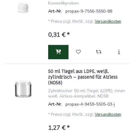
Kosmetikproben.
Art.-Nr.
propax-9-7556-5550-88
*
Preise zzgl. MwSt., zzgl.
Versandkosten
0,31 € *
50 ml Tiegel aus LDPE, weiß,
zylindrisch – passend für Airless
(ND58)
Zylindrischer 50-ml-Tiegel (LDPE), innen
weiß, Airless-kompatibel, ND58
Art.-Nr.
propax-4-9459-5505-03-j
*
Preise zzgl. MwSt., zzgl.
Versandkosten
1,27 € *