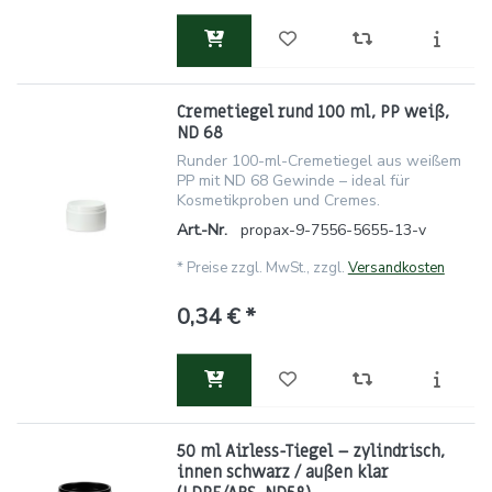
Cremetiegel rund 100 ml, PP weiß,
ND 68
Runder 100-ml-Cremetiegel aus weißem
PP mit ND 68 Gewinde – ideal für
Kosmetikproben und Cremes.
Art.-Nr.
propax-9-7556-5655-13-v
*
Preise zzgl. MwSt., zzgl.
Versandkosten
0,34 € *
50 ml Airless-Tiegel – zylindrisch,
innen schwarz / außen klar