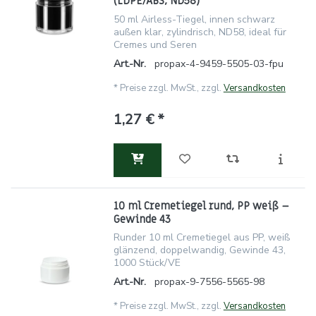
(LDPE/ABS, ND58)
50 ml Airless-Tiegel, innen schwarz
außen klar, zylindrisch, ND58, ideal für
Cremes und Seren
Art.-Nr.
propax-4-9459-5505-03-fpu
*
Preise zzgl. MwSt., zzgl.
Versandkosten
1,27 € *
10 ml Cremetiegel rund, PP weiß –
Gewinde 43
Runder 10 ml Cremetiegel aus PP, weiß
glänzend, doppelwandig, Gewinde 43,
1000 Stück/VE
Art.-Nr.
propax-9-7556-5565-98
*
Preise zzgl. MwSt., zzgl.
Versandkosten