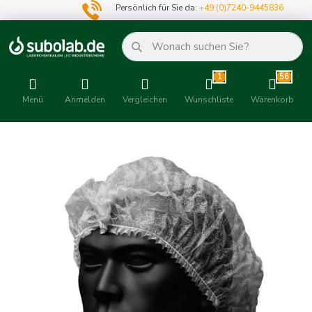
Persönlich für Sie da:
+49 (0)7240-9445836
1
56
Menü
Anmelden
Vergleichen
Wunschliste
Warenkorb