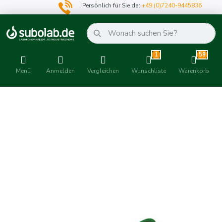
Persönlich für Sie da:
+49 (0)7240-9445836
1
59
Menü
Anmelden
Vergleichen
Wunschliste
Warenkorb