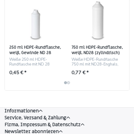
250 ml HDPE-Rundflasche,
750 ml HDPE-Rundflasche,
weiß, Gewinde ND 28
weiß, ND28 (zylindrisch)
(zylindrisch)
Weiße 250 ml HDPE-
Weiße HDPE-Rundflasche
Rundflasche mit ND 28
750 ml mit ND28-Enghals,
Gewinde, etikettierbar
robust und etikettierbar.
0,45 € *
0,77 € *
Informationen
Service, Versand & Zahlung
Firma, Impressum & Datenschutz
Newsletter abonnieren